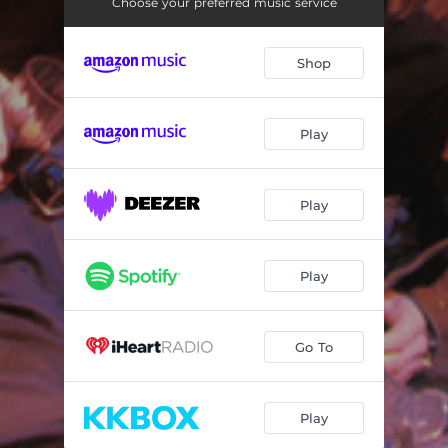
Rap folie - Fabrice Potec Single Mix 2010
03:02
Choose your preferred music service
Quelle folie la nuit
03:20
Shop
Rap folie - Maxi Instrumental
06:47
Rap folie - Maxi Discomix 1984
06:45
Play
Quelle folie la nuit - Maxi
05:20
Rap folie - Fabrice Potec Extended Club Mix 2010
08:06
Play
Play
Go To
Play