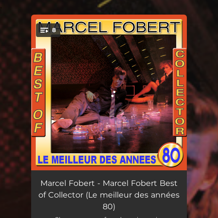
.
8
You're all set!
Rap folie - Version originale 1984
03:57
Marcel Fobert - Marcel Fobert Best
of Collector (Le meilleur des années
Quelle folie la nuit - Version originale 1989
03:37
80)